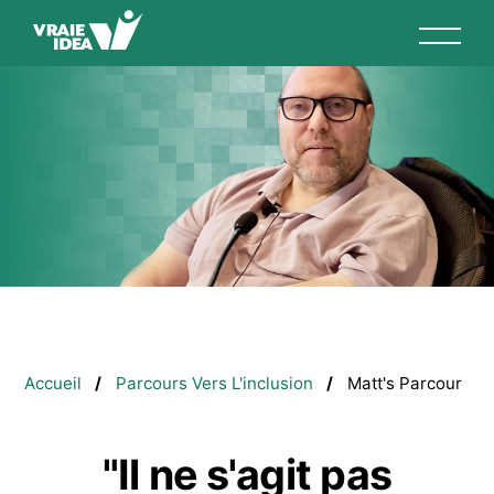
Aller
au
contenu
principal
Fil
Accueil
Parcours Vers L'inclusion
Matt's Parcour
d'Ariane
"Il ne s'agit pas