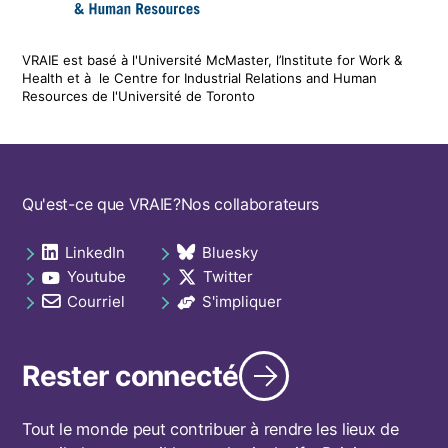
VRAIE est basé à l'Université McMaster, l’Institute for Work &
Health
et
à le
Centre for Industrial Relations and Human
Resources de l'Université de Toronto
Footer
Qu'est-ce que VRAIE?
Nos collaborateurs
navigation
LinkedIn
Bluesky
Social
opens in a new tab
opens in a new tab
Youtube
Twitter
links
opens in a new tab
opens in a new tab
footer
Courriel
S'impliquer
opens in a new tab
opens in a new tab
Rester connecté
Tout le monde peut contribuer à rendre les lieux de