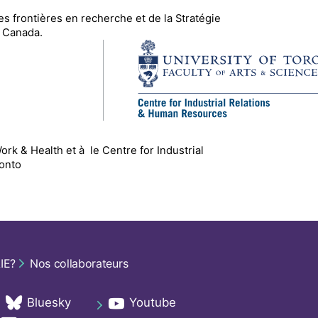
es frontières en recherche
et de la Stratégie
 Canada.
 Work & Health
et
à le
Centre for Industrial
ronto
IE?
Nos collaborateurs
Bluesky
Youtube
ab
opens in a new tab
opens in a new tab