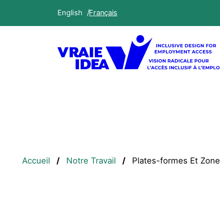
Aller
English
Français
au
contenu
principal
Fil
Accueil
Notre Travail
Plates-formes Et Zones
d'Ariane