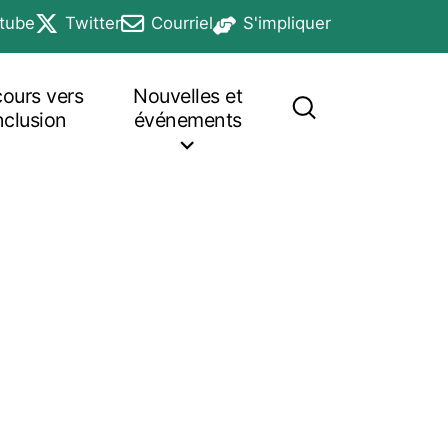
tube
Twitter
Courriel
S'impliquer
n a new tab
opens in a new tab
opens in a new tab
opens in a new tab
cours vers
Nouvelles et
inclusion
événements