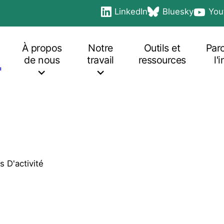
LinkedIn
Bluesky
You
Social
opens in a new tab
opens in a new tab
opens i
links
Main
navigation
À propos
Notre
Outils et
Par
de nous
travail
ressources
l'
 D'activité