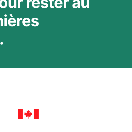
our rester au
nières
.