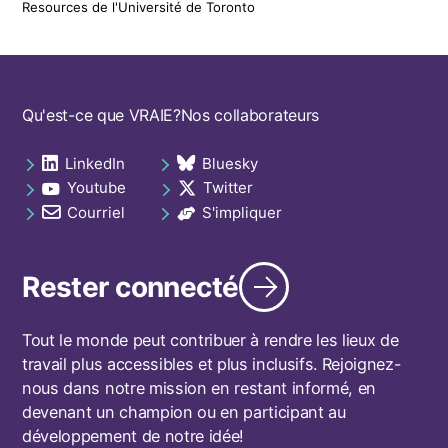
Resources de l'Université de Toronto
Footer
Qu'est-ce que VRAIE?
Nos collaborateurs
navigation
LinkedIn
Bluesky
Social
opens in a new tab
opens in a new tab
Youtube
Twitter
links
opens in a new tab
opens in a new tab
footer
Courriel
S'impliquer
opens in a new tab
opens in a new tab
Rester connecté
Tout le monde peut contribuer à rendre les lieux de
travail plus accessibles et plus inclusifs. Rejoignez-
nous dans notre mission en restant informé, en
devenant un champion ou en participant au
développement de notre idée!