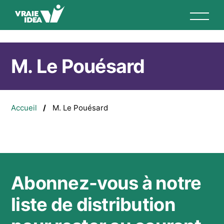
Aller
au
contenu
principal
M. Le Pouésard
Fil
Accueil
M. Le Pouésard
d'Ariane
Abonnez-vous à notre
liste de distribution