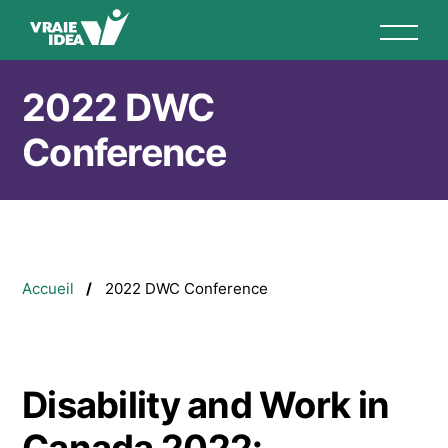
Aller
au
contenu
principal
2022 DWC
Conference
Fil
Accueil
2022 DWC Conference
d'Ariane
Disability and Work in
Canada 2022: