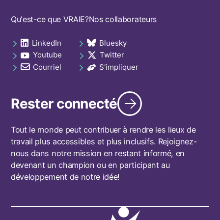
Footer
Qu'est-ce que VRAIE?
Nos collaborateurs
navigation
LinkedIn
Bluesky
Social
opens in a new tab
opens in a new tab
Youtube
Twitter
links
opens in a new tab
opens in a new tab
footer
Courriel
S'impliquer
opens in a new tab
opens in a new tab
Rester connecté
Tout le monde peut contribuer à rendre les lieux de
travail plus accessibles et plus inclusifs. Rejoignez-
nous dans notre mission en restant informé, en
devenant un champion ou en participant au
développement de notre idée!